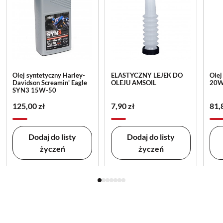
Olej syntetyczny Harley-
ELASTYCZNY LEJEK DO
Olej
Davidson Screamin' Eagle
OLEJU AMSOIL
20W
SYN3 15W-50
125,00 zł
7,90 zł
81,
Dodaj do listy
Dodaj do listy
życzeń
życzeń