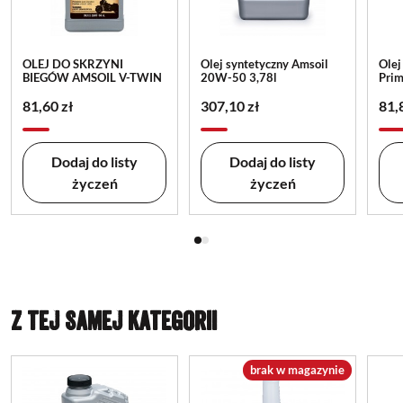
OLEJ DO SKRZYNI
Olej syntetyczny Amsoil
Olej
BIEGÓW AMSOIL V-TWIN
20W-50 3,78l
Prim
81,60 zł
307,10 zł
81,
Dodaj do listy
Dodaj do listy
życzeń
życzeń
Z TEJ SAMEJ KATEGORII
brak w magazynie