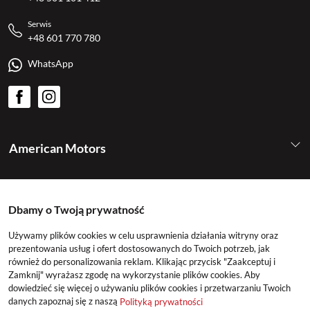
Serwis
+48 601 770 780
WhatsApp
American Motors
Kategorie
Dbamy o Twoją prywatność
Konto
Używamy plików cookies w celu usprawnienia działania witryny oraz
prezentowania usług i ofert dostosowanych do Twoich potrzeb, jak
również do personalizowania reklam. Klikając przycisk "Zaakceptuj i
Zamknij" wyrażasz zgodę na wykorzystanie plików cookies. Aby
dowiedzieć się więcej o używaniu plików cookies i przetwarzaniu Twoich
danych zapoznaj się z naszą
Polityką prywatności