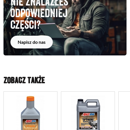
Nie znalazłeś
odpowiedniej
części?
Napisz do nas
ZOBACZ TAKŻE