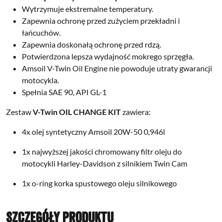
Wytrzymuje ekstremalne temperatury.
Zapewnia ochronę przed zużyciem przekładni i
łańcuchów.
Zapewnia doskonałą ochronę przed rdzą.
Potwierdzona lepsza wydajność mokrego sprzęgła.
Amsoil V-Twin Oil Engine nie powoduje utraty gwarancji
motocykla.
Spełnia SAE 90, API GL-1
Zestaw
V-Twin OIL CHANGE KIT
zawiera:
4x olej syntetyczny Amsoil 20W-50 0,946l
1x najwyższej jakości chromowany filtr oleju do
motocykli Harley-Davidson z silnikiem Twin Cam
1x o-ring korka spustowego oleju silnikowego
Szczegóły produktu