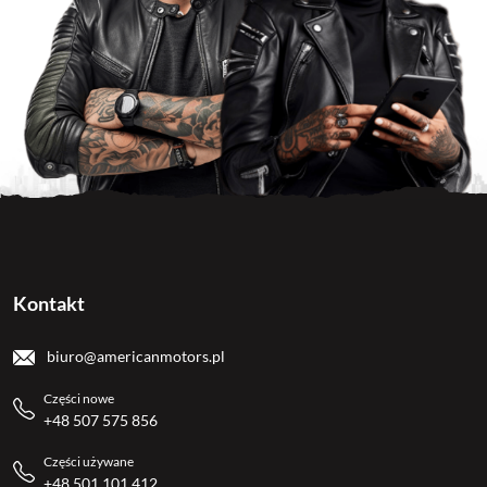
Kontakt
biuro@americanmotors.pl
Części nowe
+48 507 575 856
Części używane
+48 501 101 412