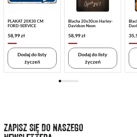
PLAKAT 20X30 CM
Blacha 20x30cm Harley-
Blac
FORD-SERVICE
Davidson Neon
Dav
58,99 zł
58,99 zł
35,
Dodaj do listy
Dodaj do listy
życzeń
życzeń
ZAPISZ SIĘ DO NASZEGO