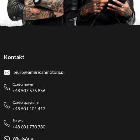
Kontakt
biuro@americanmotors.pl
Części nowe
+48 507 575 856
Części używane
+48 501 101 412
Serwis
+48 601 770 780
WhatsApp