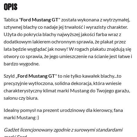
Opis
Tablica "
Ford Mustang GT
" została wykonana z wytrzymałej,
sztywnej blachy co nadaje jej trwałość i wyrazisty charakter.
Użyta do pokrycia blachy najwyższej jakości farba wraz z
dodatkowym lakierem ochronnym sprawia, że plakat przez
lata będzie wyglądać jak nowy! W rogach plakatu znajdują się
otwory co sprawia, że jego umieszczenie na ścianie jest łatwe i
bardzo wygodne.
Szyld „
Ford Mustang GT
" to nie tylko kawałek blachy...to
precyzyjnie wytłoczona, solidna dekoracja, która wniesie
charakterystyczny klimat marki Mustang do Twojego garażu,
salonu czy biura.
Idealny pomysł na prezent urodzinowy dla kierowcy, fana
marki Mustang :)
Gadżet licencjonowany zgodnie z surowymi standardami
marki Ford