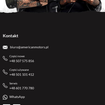
Kontakt
biuro@americanmotors.pl
Części nowe
+48 507 575 856
Części używane
+48 501 101 412
Serwis
+48 601 770 780
WhatsApp