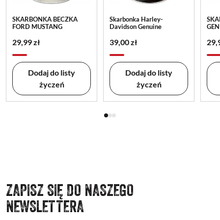
SKARBONKA BECZKA
Skarbonka Harley-
SKA
FORD MUSTANG
Davidson Genuine
GEN
29,99 zł
39,00 zł
29,
Dodaj do listy
Dodaj do listy
życzeń
życzeń
ZAPISZ SIĘ DO NASZEGO
NEWSLETTERA