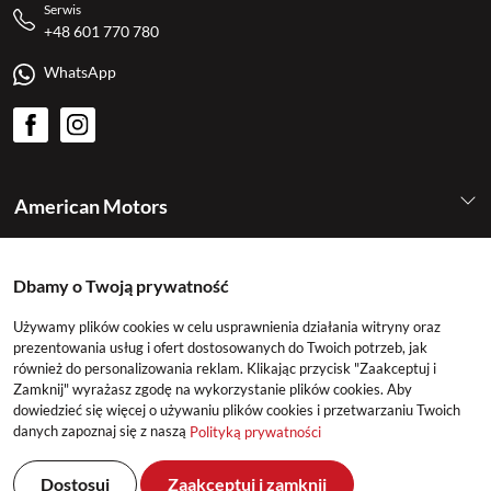
Serwis
+48 601 770 780
WhatsApp
American Motors
Kategorie
Dbamy o Twoją prywatność
Używamy plików cookies w celu usprawnienia działania witryny oraz
Konto
prezentowania usług i ofert dostosowanych do Twoich potrzeb, jak
również do personalizowania reklam. Klikając przycisk "Zaakceptuj i
Zamknij" wyrażasz zgodę na wykorzystanie plików cookies. Aby
dowiedzieć się więcej o używaniu plików cookies i przetwarzaniu Twoich
danych zapoznaj się z naszą
Polityką prywatności
Dostosuj
Zaakceptuj i zamknij