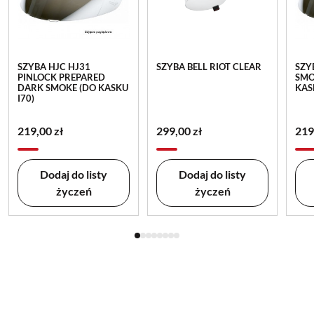
SZYBA HJC HJ31
SZYBA BELL RIOT CLEAR
SZY
PINLOCK PREPARED
SMO
DARK SMOKE (DO KASKU
KAS
I70)
219,00 zł
299,00 zł
219
Dodaj do listy
Dodaj do listy
życzeń
życzeń