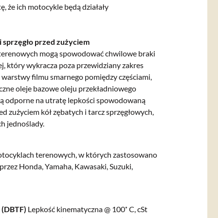
, że ich motocykle będą działały
i sprzęgło przed zużyciem
i terenowych mogą spowodować chwilowe braki
ej, który wykracza poza przewidziany zakres
j warstwy filmu smarnego pomiędzy częściami,
yczne oleje bazowe oleju przekładniowego
 są odporne na utratę lepkości spowodowaną
d zużyciem kół zębatych i tarcz sprzęgłowych,
h jednoślady.
ocyklach terenowych, w których zastosowano
przez Honda, Yamaha, Kawasaki, Suzuki,
d (DBTF)
Lepkość kinematyczna @ 100˚ C, cSt