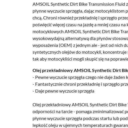
AMSOIL Synthetic Dirt Bike Transmission Fluid z
płynne wyczucie sprzęgła, dając motocyklistom pe
chcą.
Chroni również przekładnię i sprzęgło prze
poświęcić więcej czasu na jazdę a mniej czasu na
motocyklowych AMSOIL Synthetic Dirt Bike Tran
wysokowydajną alternatywą dla płynów stosowa
wyposażenia (OEM) z jednym ale - jest od nich d
syntetycznych olejów do motocykli, koncentruje
tak aby motocykliści mogli skupić się na poprawie
Olej przekładniowy AMSOIL Synthetic Dirt Bike
- Pewne wyczucie sprzęgła czego nie daje żaden 
- Fantastycznie chroni przekładnię i sprzęgło pr
- Daje pewne wyczucie sprzęgła
Olej przekładniowy AMSOIL Synthetic Dirt Bike 
odporności na tarcie - pomaga zminimalizować p
płynne wyczucie sprzęgła podczas startu lub pod
lepkość oleju w ujemnych temperaturach gwarant