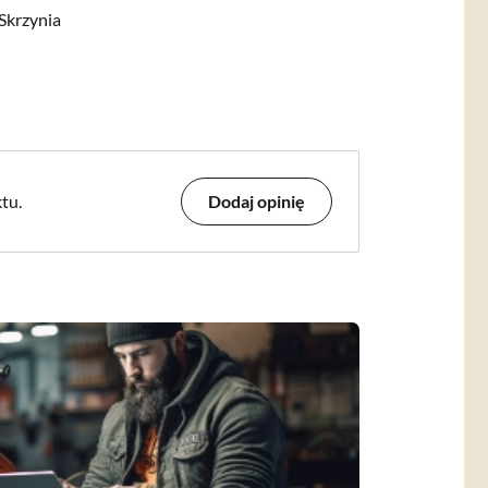
Skrzynia
tu.
Dodaj opinię