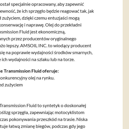
ostał specjalnie opracowany, aby zapewnić
wność, że ich sprzęgło będzie reagować tak, jak
d zużyciem, dzięki czemu entuzjaści mogą
 konserwację i naprawę.
Olej do przekładni
smission Fluid jest ekonomiczną,
nych przez producentów oryginalnego
użo lepszy.
AMSOIL INC. to wiodący producent
 się na poprawie wydajności środków smarnych,
 ich wydajności na szlaku lub na torze.
 Transmission Fluid oferuje:
konkurencyjny olej na rynku.
zed zużyciem
Transmission Fluid to syntetyk o doskonałej
oślizg sprzęgła, zapewniając motocyklistom
czas pokonywania przeszkód na trasie. Niska
uje łatwą zmianę biegów, podczas gdy jego