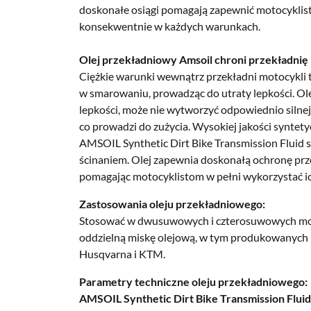
doskonałe osiągi pomagają zapewnić motocyklistę
konsekwentnie w każdych warunkach.
Olej przekładniowy Amsoil chroni przekładnię 
Ciężkie warunki wewnątrz przekładni motocykl
w smarowaniu, prowadząc do utraty lepkości.
Ol
lepkości, może nie wytworzyć odpowiednio silne
co prowadzi do zużycia.
Wysokiej jakości syntet
AMSOIL Synthetic Dirt Bike Transmission Fluid
ścinaniem.
Olej zapewnia doskonałą ochronę prze
pomagając motocyklistom w pełni wykorzystać ic
Zastosowania oleju przekładniowego:
Stosować w dwusuwowych i czterosuwowych mot
oddzielną miskę olejową, w tym produkowanych 
Husqvarna i KTM.
Parametry techniczne oleju przekładniowego:
AMSOIL Synthetic Dirt Bike Transmission Flui