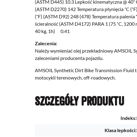
(ASTM D445) 10.3 Lepkość kinematyczna @ 40˚ C
(ASTM D2270) 142 Temperatura płynięcia ˚C (˚F
(˚F) (ASTM D92) 248 (478) Temperatura palenia 
ścieralność (ASTM D4172) PARA 1 (75 ˚C, 1200 r
40 kg, 1h) 0.41
Zalecenia:
Należy wymieniać olej przekładniowy AMSOIL Syn
zaleceniami producenta pojazdu.
AMSOIL Synthetic Dirt Bike Transmission Fluid t
motocykli terenowych, off-roadowych.
Szczegóły produktu
Indeks:
Klasa lepkości: