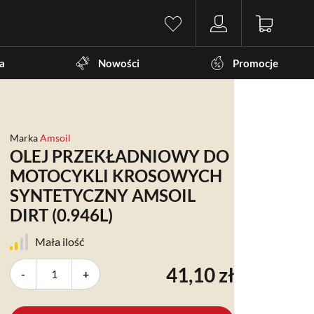
a
Nowości
Promocje
Marka
Amsoil
OLEJ PRZEKŁADNIOWY DO
MOTOCYKLI KROSOWYCH
SYNTETYCZNY AMSOIL
DIRT (0.946L)
Mała ilość
41,10 zł
-
+