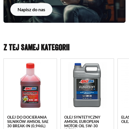
Napisz do nas
Z TEJ SAMEJ KATEGORII
OLEJ DO DOCIERANIA
OLEJ SYNTETYCZNY
ELA
SILNIKÓW AMSOIL SAE
AMSOIL EUROPEAN
OLE
30 BREAK-IN (0,946L)
MOTOR OIL 5W-30