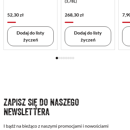
(3,78L)
52,30 zł
268,30 zł
7,9
Dodaj do listy
Dodaj do listy
życzeń
życzeń
ZAPISZ SIĘ DO NASZEGO
NEWSLETTERA
I bądź na bieżąco z naszymi promocjami i nowościami