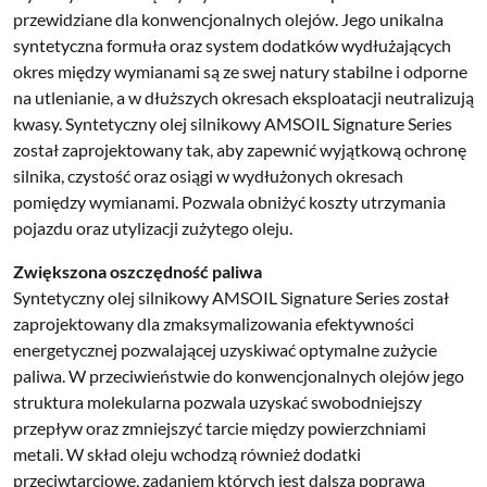
przewidziane dla konwencjonalnych olejów. Jego unikalna
syntetyczna formuła oraz system dodatków wydłużających
okres między wymianami są ze swej natury stabilne i odporne
na utlenianie, a w dłuższych okresach eksploatacji neutralizują
kwasy. Syntetyczny olej silnikowy AMSOIL Signature Series
został zaprojektowany tak, aby zapewnić wyjątkową ochronę
silnika, czystość oraz osiągi w wydłużonych okresach
pomiędzy wymianami. Pozwala obniżyć koszty utrzymania
pojazdu oraz utylizacji zużytego oleju.
Zwiększona oszczędność paliwa
Syntetyczny olej silnikowy AMSOIL Signature Series został
zaprojektowany dla zmaksymalizowania efektywności
energetycznej pozwalającej uzyskiwać optymalne zużycie
paliwa. W przeciwieństwie do konwencjonalnych olejów jego
struktura molekularna pozwala uzyskać swobodniejszy
przepływ oraz zmniejszyć tarcie między powierzchniami
metali. W skład oleju wchodzą również dodatki
przeciwtarciowe, zadaniem których jest dalsza poprawa