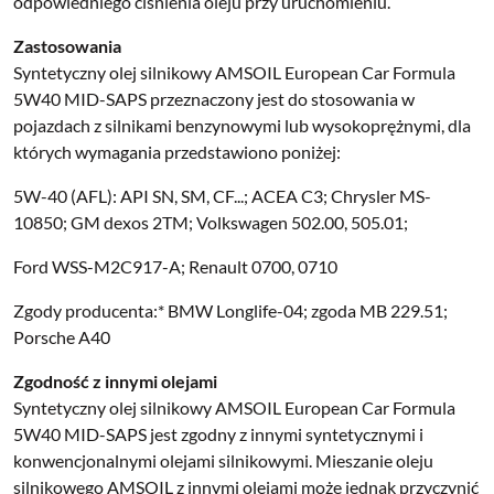
odpowiedniego ciśnienia oleju przy uruchomieniu.
Zastosowania
Syntetyczny olej silnikowy AMSOIL European Car Formula
5W40 MID-SAPS przeznaczony jest do stosowania w
pojazdach z silnikami benzynowymi lub wysokoprężnymi, dla
których wymagania przedstawiono poniżej:
5W-40 (AFL): API SN, SM, CF...; ACEA C3; Chrysler MS-
10850; GM dexos 2TM; Volkswagen 502.00, 505.01;
Ford WSS-M2C917-A; Renault 0700, 0710
Zgody producenta:* BMW Longlife-04; zgoda MB 229.51;
Porsche A40
Zgodność z innymi olejami
Syntetyczny olej silnikowy AMSOIL European Car Formula
5W40 MID-SAPS jest zgodny z innymi syntetycznymi i
konwencjonalnymi olejami silnikowymi. Mieszanie oleju
silnikowego AMSOIL z innymi olejami może jednak przyczynić