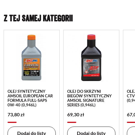
Z TEJ SAMEJ KATEGORII
OLEJ SYNTETYCZNY
OLEJ DO SKRZYNI
OLE
AMSOIL EUROPEAN CAR
BIEGÓW SYNTETYCZNY
CTV
FORMULA FULL-SAPS
AMSOIL SIGNATURE
(0,9
0W-40 (0,946L)
SERIES (0,946L)
73,80 zł
69,30 zł
67,
Dodaj do listy
Dodaj do listy