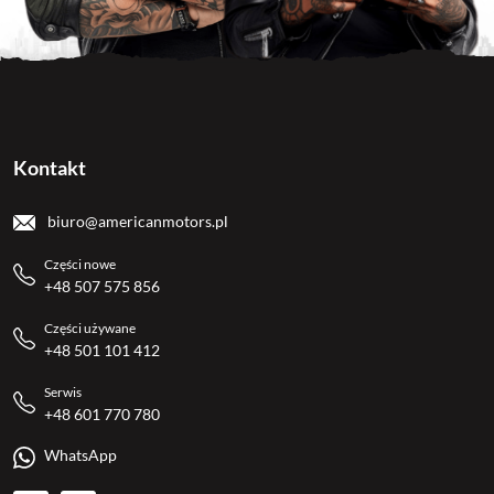
Kontakt
biuro@americanmotors.pl
Części nowe
+48 507 575 856
Części używane
+48 501 101 412
Serwis
+48 601 770 780
WhatsApp