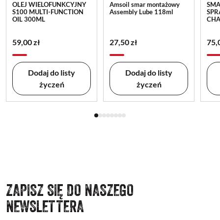
OLEJ WIELOFUNKCYJNY
Amsoil smar montażowy
SMA
S100 MULTI-FUNCTION
Assembly Lube 118ml
SPR
OIL 300ML
CHA
59,00 zł
27,50 zł
75,
Dodaj do listy
Dodaj do listy
życzeń
życzeń
ZAPISZ SIĘ DO NASZEGO
NEWSLETTERA