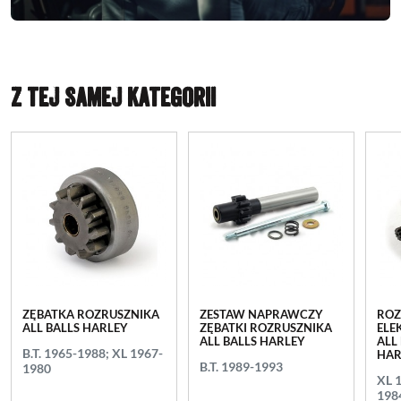
Z TEJ SAMEJ KATEGORII
ZĘBATKA ROZRUSZNIKA
ZESTAW NAPRAWCZY
ROZ
ALL BALLS HARLEY
ZĘBATKI ROZRUSZNIKA
ELE
ALL BALLS HARLEY
ALL
B.T. 1965-1988; XL 1967-
HA
B.T. 1989-1993
1980
XL 
198