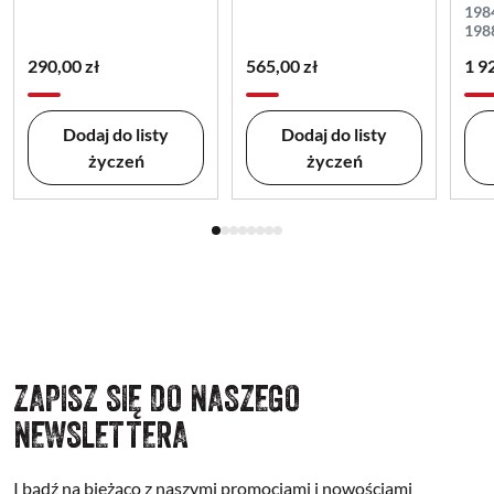
198
198
290,00 zł
565,00 zł
1 9
Dodaj do listy
Dodaj do listy
życzeń
życzeń
ZAPISZ SIĘ DO NASZEGO
NEWSLETTERA
I bądź na bieżąco z naszymi promocjami i nowościami