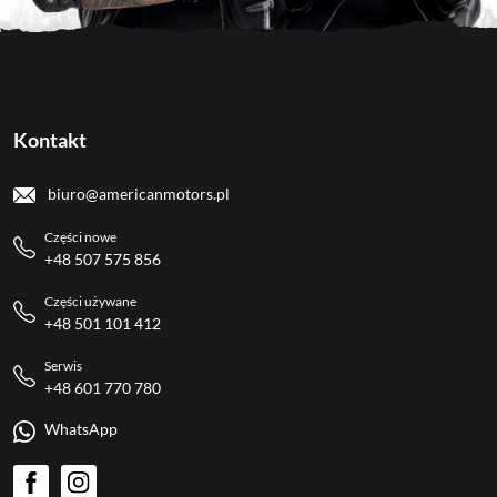
Kontakt
biuro@americanmotors.pl
Części nowe
+48 507 575 856
Części używane
+48 501 101 412
Serwis
+48 601 770 780
WhatsApp