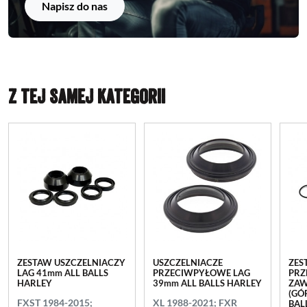
Napisz do nas
Z TEJ SAMEJ KATEGORII
ZESTAW USZCZELNIACZY
USZCZELNIACZE
ZES
LAG 41mm ALL BALLS
PRZECIWPYŁOWE LAG
PRZ
HARLEY
39mm ALL BALLS HARLEY
ZAW
(GÓ
FXST 1984-2015;
XL 1988-2021; FXR
BAL