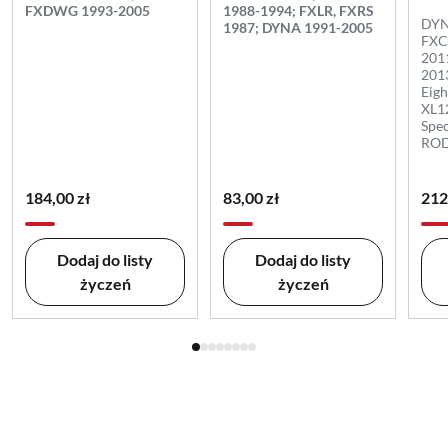
FXDWG 1993-2005
1988-1994; FXLR, FXRS
DYN
1987; DYNA 1991-2005
FXC
201
201
Eig
XL1
Spec
ROD
184,00 zł
83,00 zł
212
Dodaj do listy
Dodaj do listy
życzeń
życzeń