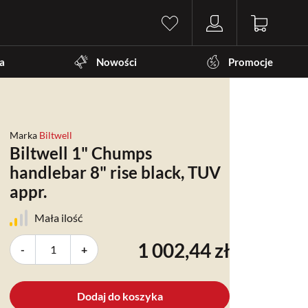
a
Nowości
Promocje
Marka
Biltwell
Biltwell 1" Chumps
handlebar 8" rise black, TUV
appr.
Mała ilość
1 002,44 zł
-
+
Dodaj do koszyka