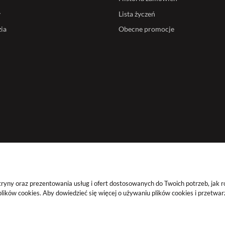
y
Lista życzeń
ia
Obecne promocje
ryny oraz prezentowania usług i ofert dostosowanych do Twoich potrzeb, jak r
lików cookies. Aby dowiedzieć się więcej o używaniu plików cookies i przetwar