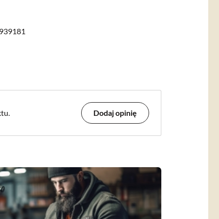
939181
tu.
Dodaj opinię