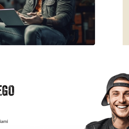
EGO
iami