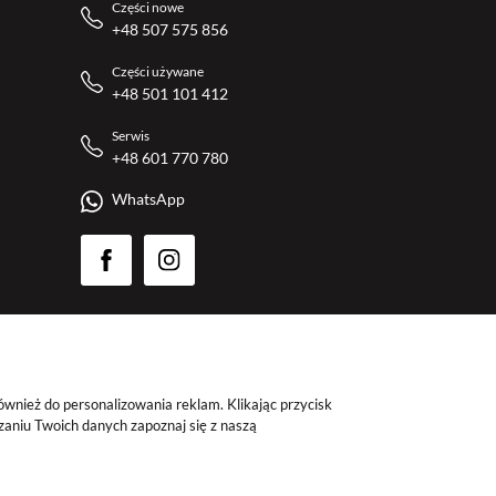
Części nowe
+48 507 575 856
Części używane
+48 501 101 412
Serwis
+48 601 770 780
WhatsApp
ównież do personalizowania reklam. Klikając przycisk
zaniu Twoich danych zapoznaj się z naszą