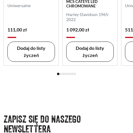
MCS CATEYE LED
Uniwersalne
Uni
CHROMOWANE
Harley-Davidson 1965-
2022
111,00 zł
1 092,00 zł
511
Dodaj do listy
Dodaj do listy
życzeń
życzeń
ZAPISZ SIĘ DO NASZEGO
NEWSLETTERA