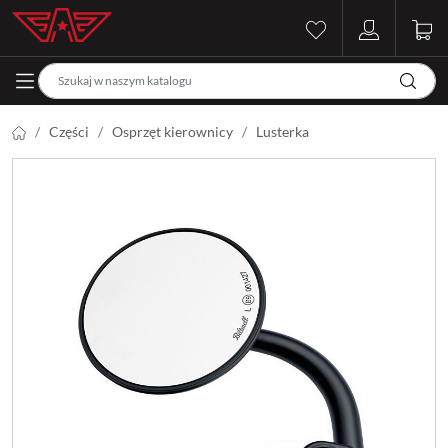
Części
Osprzęt kierownicy
Lusterka