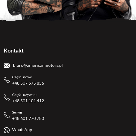
Kontakt
biuro@americanmotors.pl
Części nowe
+48 507 575 856
Części używane
+48 501 101 412
Serwis
+48 601 770 780
WhatsApp