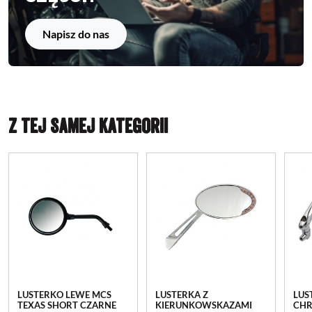
Napisz do nas
Z TEJ SAMEJ KATEGORII
LUSTERKO LEWE MCS
LUSTERKA Z
LUS
TEXAS SHORT CZARNE
KIERUNKOWSKAZAMI
CH