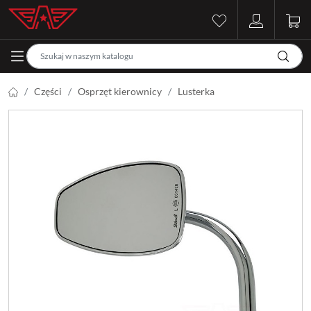
Części
Osprzęt kierownicy
Lusterka