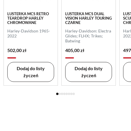
LUSTERKA MCS RETRO
LUSTERKA MCS DUAL
LUS
TEARDROP HARLEY
VISION HARLEY TOURING
SCU
CHROMOWANE
CZARNE
CH
Harley-Davidson 1965-
Harley-Davidson: Electra
Har
2022
Glides; FLHX; Trikes;
202
Batwing
502,00 zł
405,00 zł
497
Dodaj do listy
Dodaj do listy
życzeń
życzeń