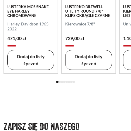
LUSTERKA MCS SNAKE
LUSTERKO BILTWELL
LUS
EYE HARLEY
UTILITY ROUND 7/8"
KIE
CHROMOWANE
KLIPS OKRĄGŁE CZARNE
LED
Harley-Davidson 1965-
Kierownice 7/8"
Uni
2022
471,00 zł
729,00 zł
1 1
Dodaj do listy
Dodaj do listy
życzeń
życzeń
ZAPISZ SIĘ DO NASZEGO