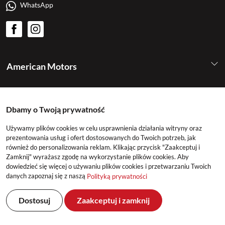
WhatsApp
American Motors
Kategorie
Dbamy o Twoją prywatność
Konto
Używamy plików cookies w celu usprawnienia działania witryny oraz
prezentowania usług i ofert dostosowanych do Twoich potrzeb, jak
również do personalizowania reklam. Klikając przycisk "Zaakceptuj i
Zamknij" wyrażasz zgodę na wykorzystanie plików cookies. Aby
dowiedzieć się więcej o używaniu plików cookies i przetwarzaniu Twoich
danych zapoznaj się z naszą
Polityką prywatności
Dostosuj
Zaakceptuj i zamknij
©2026 American Motors All Rights Reserved
Realizacja: DeltaM & East2GO