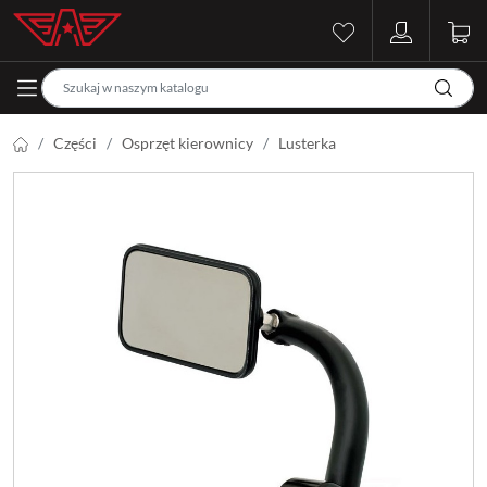
Części
Osprzęt kierownicy
Lusterka