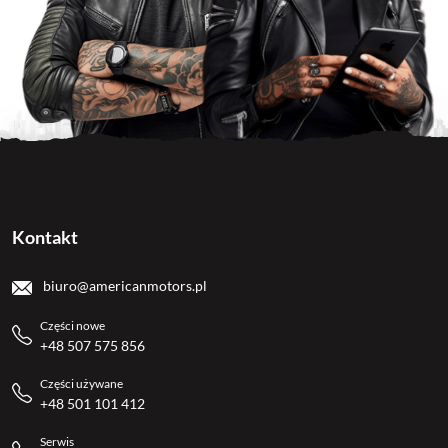
Kontakt
biuro@americanmotors.pl
Części nowe
+48 507 575 856
Części używane
+48 501 101 412
Serwis