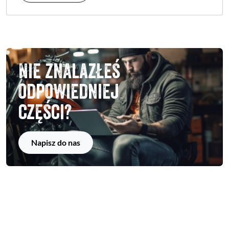
Nie znalazłeś
odpowiedniej
części?
Napisz do nas