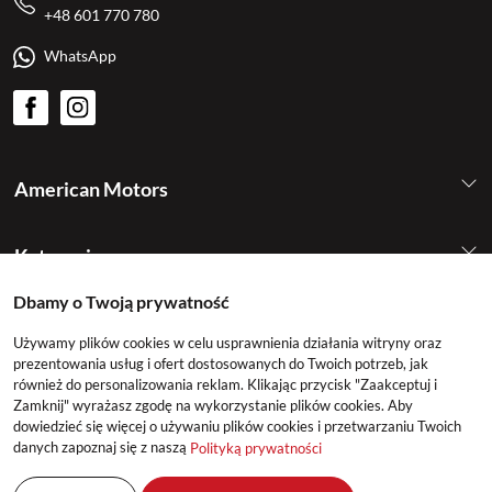
+48 601 770 780
WhatsApp
American Motors
Kategorie
Dbamy o Twoją prywatność
Konto
Używamy plików cookies w celu usprawnienia działania witryny oraz
prezentowania usług i ofert dostosowanych do Twoich potrzeb, jak
również do personalizowania reklam. Klikając przycisk "Zaakceptuj i
Zamknij" wyrażasz zgodę na wykorzystanie plików cookies. Aby
dowiedzieć się więcej o używaniu plików cookies i przetwarzaniu Twoich
danych zapoznaj się z naszą
Polityką prywatności