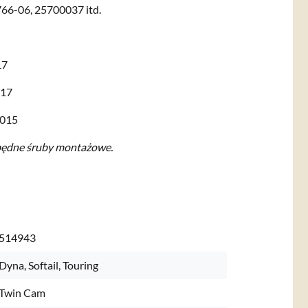
6-06, 25700037 itd.
17
017
2015
zbędne śruby montażowe.
514943
Dyna, Softail, Touring
Twin Cam