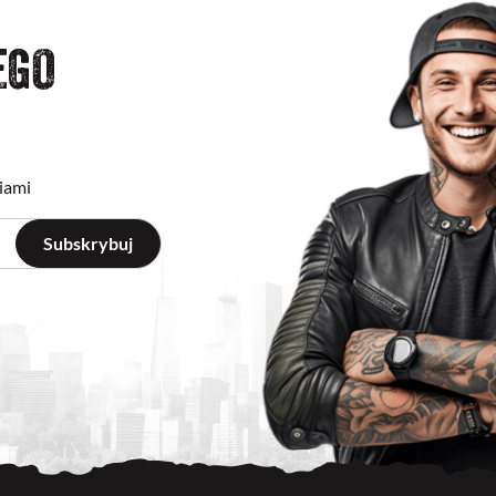
EGO
iami