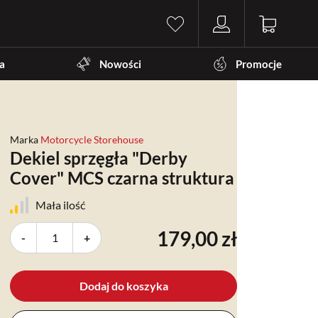
a
Nowości
Promocje
Marka
Motorcycle Storehouse
Dekiel sprzęgła "Derby
Cover" MCS czarna struktura
Mała ilość
179,00 zł
-
+
Dodaj do koszyka