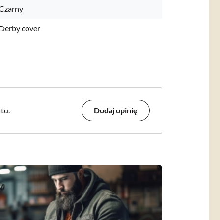
Czarny
Derby cover
tu.
Dodaj opinię