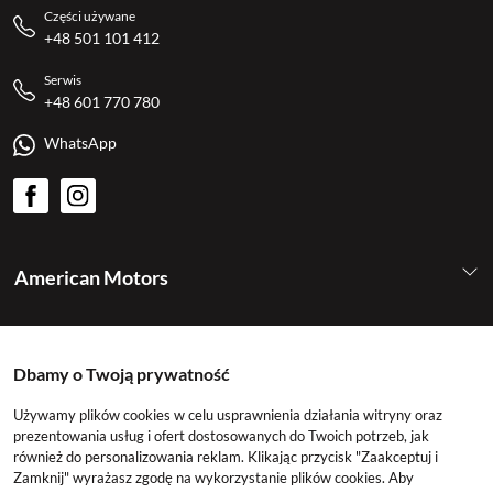
Części używane
+48 501 101 412
Serwis
+48 601 770 780
WhatsApp
American Motors
Kategorie
Dbamy o Twoją prywatność
Konto
Używamy plików cookies w celu usprawnienia działania witryny oraz
prezentowania usług i ofert dostosowanych do Twoich potrzeb, jak
również do personalizowania reklam. Klikając przycisk "Zaakceptuj i
Zamknij" wyrażasz zgodę na wykorzystanie plików cookies. Aby