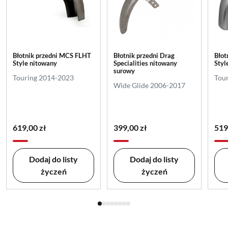
Błotnik przedni MCS FLHT
Błotnik przedni Drag
Błot
Style nitowany
Specialities nitowany
Styl
surowy
Touring 2014-2023
Tou
Wide Glide 2006-2017
619,00 zł
399,00 zł
519
Dodaj do listy
Dodaj do listy
życzeń
życzeń