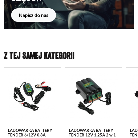
Napisz do nas
Z TEJ SAMEJ KATEGORII
ŁADOWARKA BATTERY
ŁADOWARKA BATTERY
ŁAD
TENDER 6/12V 0.8A
TENDER 12V 1.25A 2 w 1
TEN