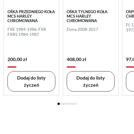
OŚKA PRZEDNIEGO KOŁA
OŚKA TYLNEGO KOŁA
OSP
MCS HARLEY
MCS HARLEY
CH
CHROMOWANA
CHROMOWANA
FL 
FXE 1984-1986, FXR
Dyna 2008-2017
197
FXRS 1984-1987
200,00 zł
408,00 zł
97,
Dodaj do listy
Dodaj do listy
życzeń
życzeń