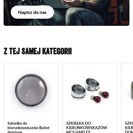
Napisz do nas
Z TEJ SAMEJ KATEGORII
Szkiełko do
SZKIEŁKA DO
SZK
kierunkowskazów Bullet
KIERUNKOWSKAZÓW
KI
dymione
MCS HARLEY
DOM