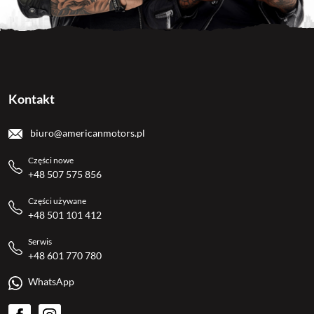
Kontakt
biuro@americanmotors.pl
Części nowe
+48 507 575 856
Części używane
+48 501 101 412
Serwis
+48 601 770 780
WhatsApp