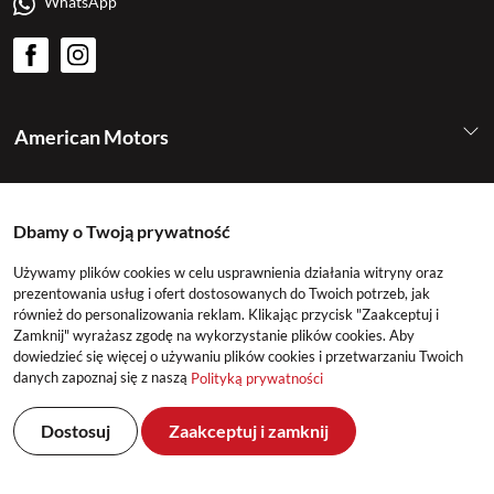
WhatsApp
American Motors
Kategorie
Dbamy o Twoją prywatność
Konto
Używamy plików cookies w celu usprawnienia działania witryny oraz
prezentowania usług i ofert dostosowanych do Twoich potrzeb, jak
również do personalizowania reklam. Klikając przycisk "Zaakceptuj i
Zamknij" wyrażasz zgodę na wykorzystanie plików cookies. Aby
dowiedzieć się więcej o używaniu plików cookies i przetwarzaniu Twoich
danych zapoznaj się z naszą
Polityką prywatności
Dostosuj
Zaakceptuj i zamknij
©2026 American Motors All Rights Reserved
Realizacja: DeltaM & East2GO