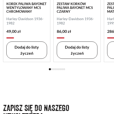
KOREK PALIWA BAYONET
ZESTAW KORKÓW
ZES
WENTYLOWANY MCS
PALIWA BAYONET MCS
PAL
CHROMOWANY
CZARNY
MA
Harley-Davidson 1936-
Harley-Davidson 1936-
Har
1982
1982
199
49,00 zł
86,00 zł
286
Dodaj do listy
Dodaj do listy
życzeń
życzeń
ZAPISZ SIĘ DO NASZEGO