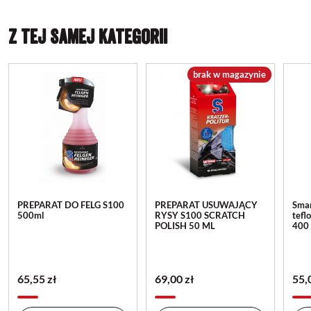
Z TEJ SAMEJ KATEGORII
brak w magazynie
PREPARAT DO FELG S100
PREPARAT USUWAJĄCY
Smar
500ml
RYSY S100 SCRATCH
tefl
POLISH 50 ML
400
65,55 zł
69,00 zł
55,