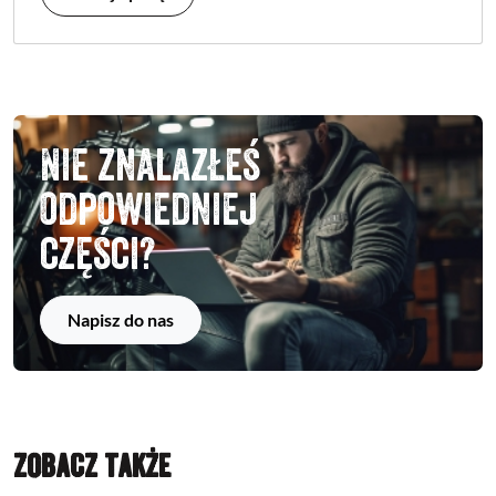
Nie znalazłeś
odpowiedniej
części?
Napisz do nas
ZOBACZ TAKŻE